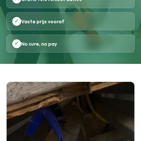
✓
Vaste prijs vooraf
✓
No cure, no pay