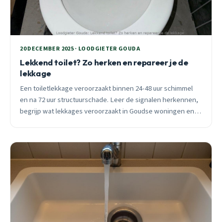
20 DECEMBER 2025 · LOODGIETER GOUDA
Lekkend toilet? Zo herken en repareer je de
lekkage
Een toiletlekkage veroorzaakt binnen 24-48 uur schimmel
en na 72 uur structuurschade. Leer de signalen herkennen,
begrijp wat lekkages veroorzaakt in Goudse woningen en
weet wanneer direct handelen noodzakelijk is.