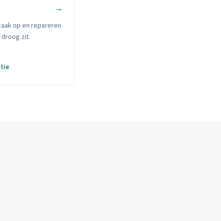
→
zaak op en repareren
 droog zit.
tie