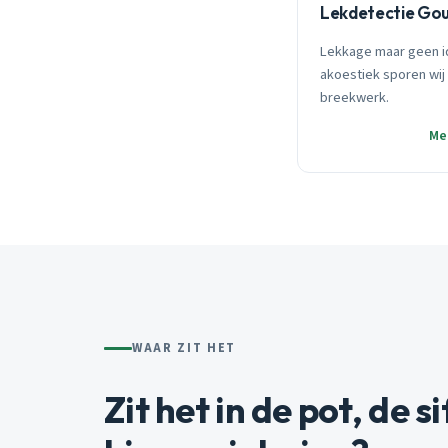
Lekdetectie Go
Lekkage maar geen i
akoestiek sporen wij 
breekwerk.
Me
WAAR ZIT HET
Zit het in de pot, de si