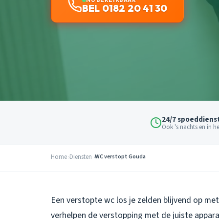
BEL 0182 20 41 30
24/7 spoeddiens
Ook 's nachts en in 
Home
Diensten
WC verstopt Gouda
Een verstopte wc los je zelden blijvend op me
verhelpen de verstopping met de juiste appara