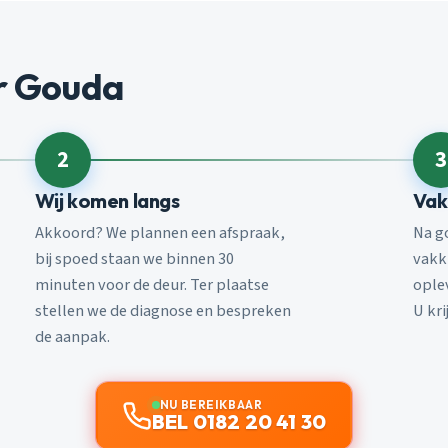
r Gouda
2
3
Wij komen langs
Vak
Akkoord? We plannen een afspraak,
Na g
bij spoed staan we binnen 30
vakk
minuten voor de deur. Ter plaatse
ople
stellen we de diagnose en bespreken
U kri
de aanpak.
NU BEREIKBAAR
BEL 0182 20 41 30