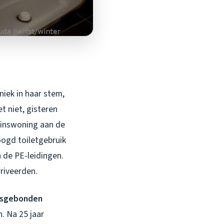
iek in haar stem,
t niet, gisteren
zinswoning aan de
ogd toiletgebruik
 de PE-leidingen.
riveerden.
nsgebonden
. Na 25 jaar