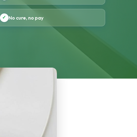
✓
No cure, no pay