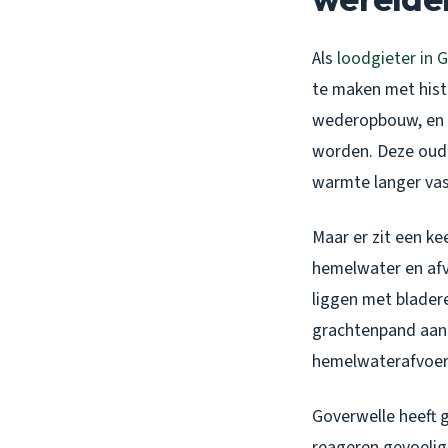
Als
loodgieter in 
te maken met histo
wederopbouw, en s
worden. Deze oude
warmte langer vas
Maar er zit een k
hemelwater en afv
liggen met bladere
grachtenpand aan 
hemelwaterafvoer
Goverwelle heeft g
reageren gevoelig