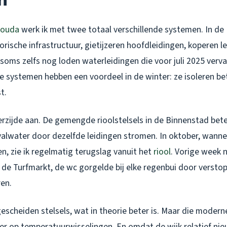
Gouda
werk ik met twee totaal verschillende systemen. In de
rische infrastructuur, gietijzeren hoofdleidingen, koperen le
oms zelfs nog loden waterleidingen die voor juli 2025 ver
 systemen hebben een voordeel in de winter: ze isoleren be
t.
eerzijde aan. De gemengde rioolstelsels in de Binnenstad be
alwater door dezelfde leidingen stromen. In oktober, wannee
n, zie ik regelmatig terugslag vanuit het
riool
. Vorige week n
de Turfmarkt, de wc gorgelde bij elke regenbui door versto
en.
escheiden stelsels, wat in theorie beter is. Maar die modern
er op temperatuurwisselingen. En omdat de wijk relatief nie