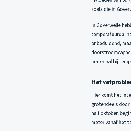
invloeden van bui
zoals die in Gove
In Goverwelle hebb
temperatuurdaling
onbeduidend, maar
doorstroomcapacite
materiaal bij tem
Het vetprobl
Hier komt het inter
grotendeels door.
half oktober, begi
meter vanaf het t