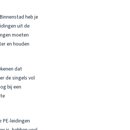
 Binnenstad heb je
idingen uit de
vangen moeten
ter en houden
tekenen dat
r de singels vol
og bij een
pte
e PE-leidingen
uw is, hebben veel