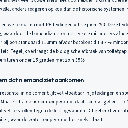
tenaf. Wat veel Gouwenaars niet doorhebben is dat moderne 
rwelle, anders reageren op kou dan de historische systemen i
en we te maken met PE-leidingen uit de jaren ’90. Deze leid
, waardoor de binnendiameter met enkele millimeters afnee
 bij een standaard 110mm afvoer betekent dit 3-4% minder
it. Tegelijk vertraagt de biologische afbraak van toiletpap
peraturen onder 15 graden met zo’n 35%.
eem dat niemand ziet aankomen
essante: in de zomer blijft vet vloeibaar in je leidingen en sp
 Maar zodra de bodemtemperatuur daalt, en dat gebeurt in
nt vet te stollen tegen de leidingwanden. Dit gebeurt vooral
oilet, waar de watertemperatuur het snelst daalt.