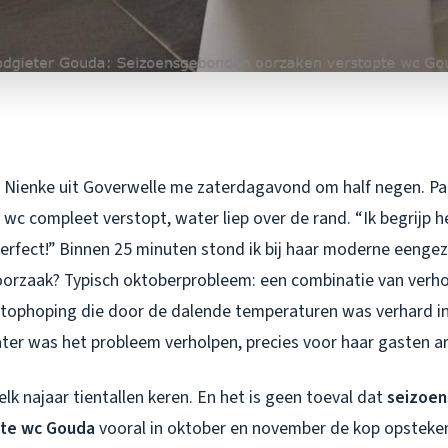
 Nienke uit Goverwelle me zaterdagavond om half negen. Pan
c compleet verstopt, water liep over de rand. “Ik begrijp he
perfect!” Binnen 25 minuten stond ik bij haar moderne eenge
orzaak? Typisch oktoberprobleem: een combinatie van verho
tophoping die door de dalende temperaturen was verhard in
ater was het probleem verholpen, precies voor haar gasten ar
 elk najaar tientallen keren. En het is geen toeval dat
seizoe
pte wc Gouda
vooral in oktober en november de kop opsteken