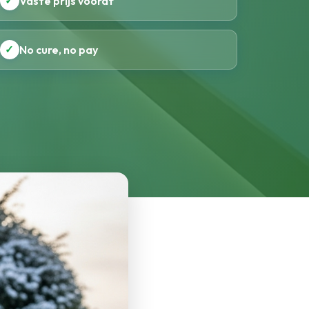
✓
Vaste prijs vooraf
✓
No cure, no pay