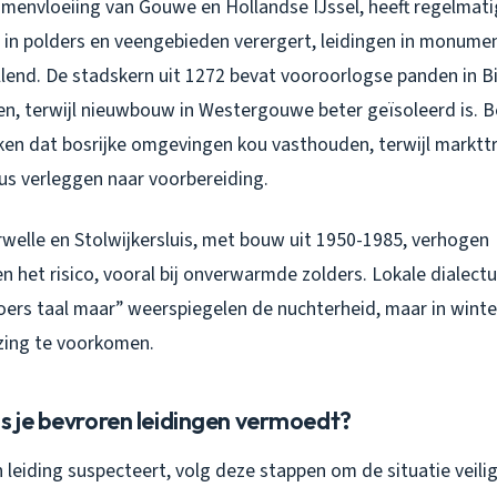
amenvloeiing van Gouwe en Hollandse IJssel, heeft regelmati
 in polders en veengebieden verergert, leidingen in monumen
llend. De stadskern uit 1272 bevat vooroorlogse panden in 
en, terwijl nieuwbouw in Westergouwe beter geïsoleerd is. 
n dat bosrijke omgevingen kou vasthouden, terwijl markttr
s verleggen naar voorbereiding.
rwelle en Stolwijkersluis, met bouw uit 1950-1985, verhogen
het risico, vooral bij onverwarmde zolders. Lokale dialectu
oers taal maar” weerspiegelen de nuchterheid, maar in winte
ezing te voorkomen.
s je bevroren leidingen vermoedt?
n leiding suspecteert, volg deze stappen om de situatie veilig 