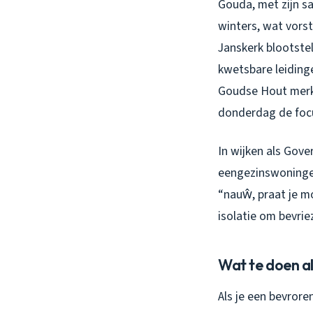
Gouda, met zijn s
winters, wat vorst
Janskerk blootste
kwetsbare leiding
Goudse Hout merke
donderdag de focu
In wijken als Gove
eengezinswoningen 
“nauŵ, praat je m
isolatie om bevri
Wat te doen al
Als je een bevrore