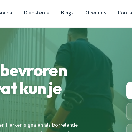
Gouda
Diensten
Blogs
Over ons
Conta
 bevroren
at kun je
r. Herken signalen als borrelende