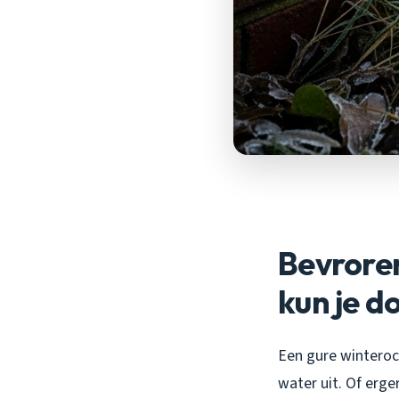
Bevroren
kun je d
Een gure winteroc
water uit. Of erge