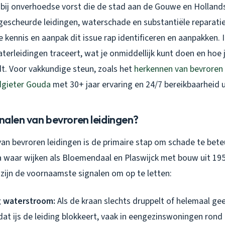
bij onverhoedse vorst die de stad aan de Gouwe en Hollandse
gescheurde leidingen, waterschade en substantiële reparati
 kennis en aanpak dit issue rap identificeren en aanpakken. I
terleidingen traceert, wat je onmiddellijk kunt doen en hoe
. Voor vakkundige steun, zoals het
herkennen van bevroren 
gieter Gouda
met 30+ jaar ervaring en 24/7 bereikbaarheid 
gnalen van bevroren leidingen?
van bevroren leidingen is de primaire stap om schade te bete
a waar wijken als Bloemendaal en Plaswijck met bouw uit 19
r zijn de voornaamste signalen om op te letten:
g waterstroom:
Als de kraan slechts druppelt of helemaal gee
at ijs de leiding blokkeert, vaak in eengezinswoningen rond 