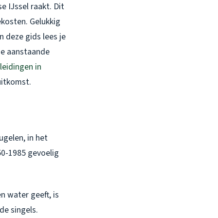
 IJssel raakt. Dit
ekosten. Gelukkig
n deze gids lees je
 je aanstaande
leidingen in
uitkomst.
ugelen, in het
50-1985 gevoelig
n water geeft, is
de singels.