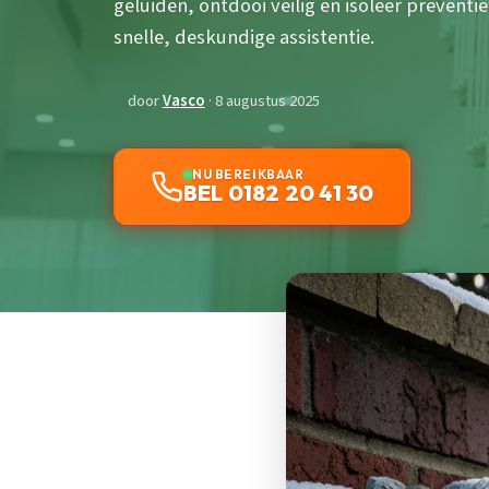
geluiden, ontdooi veilig en isoleer prevent
snelle, deskundige assistentie.
door
Vasco
· 8 augustus 2025
NU BEREIKBAAR
BEL 0182 20 41 30