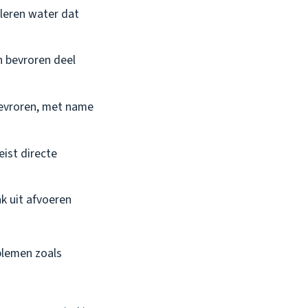
aleren water dat
n bevroren deel
bevroren, met name
 eist directe
k uit afvoeren
blemen zoals