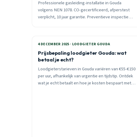
Professionele gasleiding-installatie in Gouda
volgens NEN 1078. CO-gecertificeerd, afperstest
verplicht, 10 jaar garantie. Preventieve inspectie
voorkomt 85% lekkages. 24/7 spoedhulp binnen 30
minuten.
4 DECEMBER 2025 · LOODGIETER GOUDA
Prijsbepaling loodgieter Gouda: wat
betaal je echt?
Loodgieterstarieven in Gouda variëren van €55-€150
per uur, afhankelijk van urgentie en tijdstip. Ontdek
wat je echt betaalt en hoe je kosten bespaart met
slimme planning en preventief onderhoud.