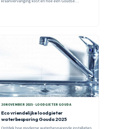
kraanvervanging kost en hoe een Goudse
loodgieter te werk gaat bij vervanging in keuken en
badkamer.
20 NOVEMBER 2025 · LOODGIETER GOUDA
Eco vriendelijke loodgieter
waterbesparing Gouda 2025
Ontdek hoe moderne waterbesparende installaties