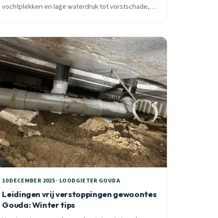
vochtplekken en lage waterdruk tot vorstschade,
voorkom waterschade tot €5.000 met tijdige
detectie.
10 DECEMBER 2025 · LOODGIETER GOUDA
Leidingen vrij verstoppingen gewoontes
Gouda: Winter tips