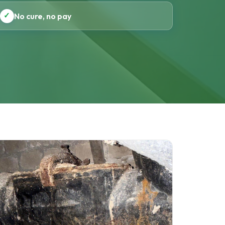
✓
No cure, no pay