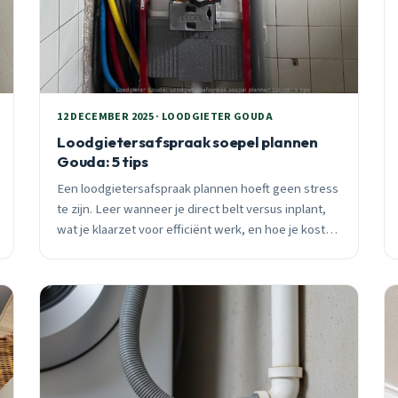
12 DECEMBER 2025 · LOODGIETER GOUDA
Loodgietersafspraak soepel plannen
Gouda: 5 tips
Een loodgietersafspraak plannen hoeft geen stress
te zijn. Leer wanneer je direct belt versus inplant,
wat je klaarzet voor efficiënt werk, en hoe je kosten
vooraf regelt. Praktische Gouda-tips van 25 jaar
ervaring.