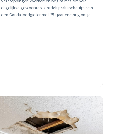
Verstoppingen voorkomen begint met simpele
dagelijkse gewoontes. Ontdek praktische tips van
een Gouda loodgieter met 25+ jaar ervaring om je
leidingen probleemloos te houden, vooral in de
winter.