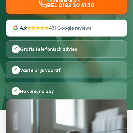
NU BEREIKBAAR
BEL 0182 20 41 30
4,9
★★★★★
431 Google reviews
✓
Gratis telefonisch advies
✓
Vaste prijs vooraf
✓
No cure, no pay