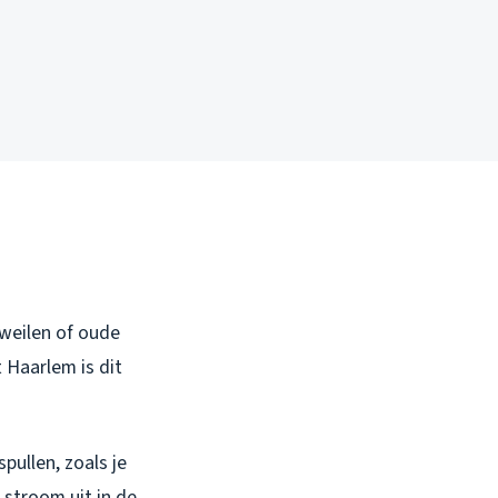
weilen of oude
 Haarlem is dit
ullen, zoals je
 stroom uit in de