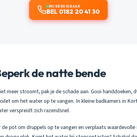
NU BEREIKBAAR
BEL 0182 20 41 30
Beperk de natte bende
iet meer stroomt, pak je de schade aan. Gooi handdoeken, d
oilet om het water op te vangen. In kleine badkamers in Kort
ter verspreidt zich razendsnel.
de pot om druppels op te vangen en verplaats waardevolle sp
en droge plek. Komt het water bij stopcontacten? Schakel de