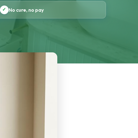
✓
No cure, no pay