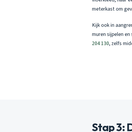
meterkast om geva
Kijk ook in aangre
muren sijpelen en 
204 130
, zelfs mi
Stap 3: 