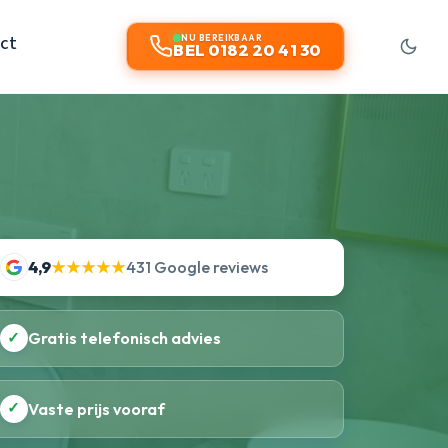
ct
NU BEREIKBAAR
BEL 0182 20 41 30
4,9
★★★★★
431 Google reviews
✓
Gratis telefonisch advies
✓
Vaste prijs vooraf