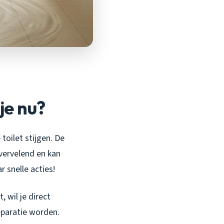
je nu?
 toilet stijgen. De
 vervelend en kan
 snelle acties!
, wil je direct
eparatie worden.