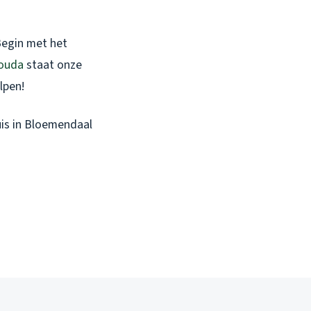
Begin met het
ouda
staat onze
lpen!
uis in Bloemendaal