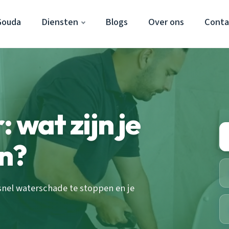
Gouda
Diensten
Blogs
Over ons
Conta
 wat zijn je
n?
snel waterschade te stoppen en je