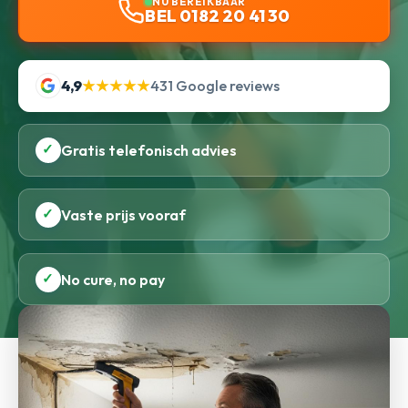
NU BEREIKBAAR
BEL 0182 20 41 30
4,9
★★★★★
431 Google reviews
✓
Gratis telefonisch advies
✓
Vaste prijs vooraf
✓
No cure, no pay