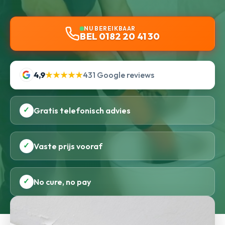
NU BEREIKBAAR
BEL 0182 20 41 30
4,9
★★★★★
431 Google reviews
✓
Gratis telefonisch advies
✓
Vaste prijs vooraf
✓
No cure, no pay