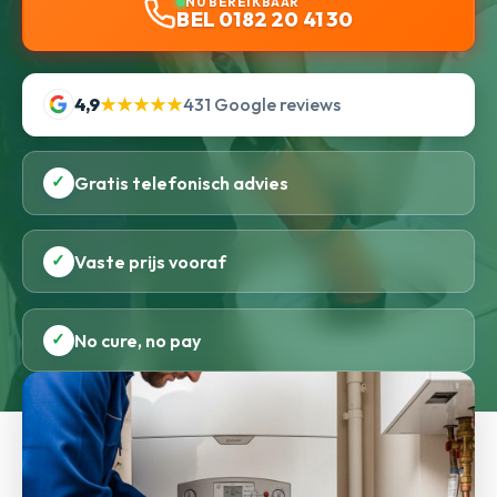
NU BEREIKBAAR
BEL 0182 20 41 30
4,9
★★★★★
431 Google reviews
✓
Gratis telefonisch advies
✓
Vaste prijs vooraf
✓
No cure, no pay