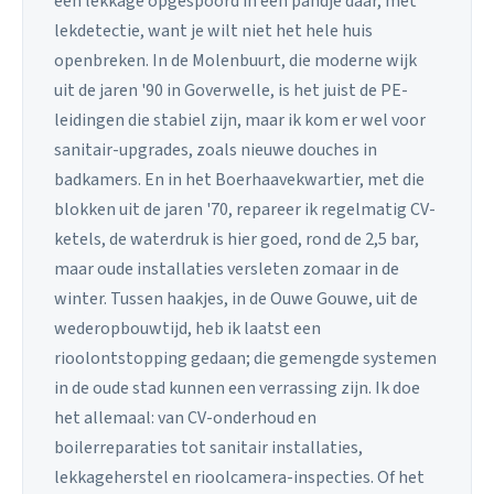
een lekkage opgespoord in een pandje daar, met
lekdetectie, want je wilt niet het hele huis
openbreken. In de Molenbuurt, die moderne wijk
uit de jaren '90 in Goverwelle, is het juist de PE-
leidingen die stabiel zijn, maar ik kom er wel voor
sanitair-upgrades, zoals nieuwe douches in
badkamers. En in het Boerhaavekwartier, met die
blokken uit de jaren '70, repareer ik regelmatig CV-
ketels, de waterdruk is hier goed, rond de 2,5 bar,
maar oude installaties versleten zomaar in de
winter. Tussen haakjes, in de Ouwe Gouwe, uit de
wederopbouwtijd, heb ik laatst een
rioolontstopping gedaan; die gemengde systemen
in de oude stad kunnen een verrassing zijn. Ik doe
het allemaal: van CV-onderhoud en
boilerreparaties tot sanitair installaties,
lekkageherstel en rioolcamera-inspecties. Of het