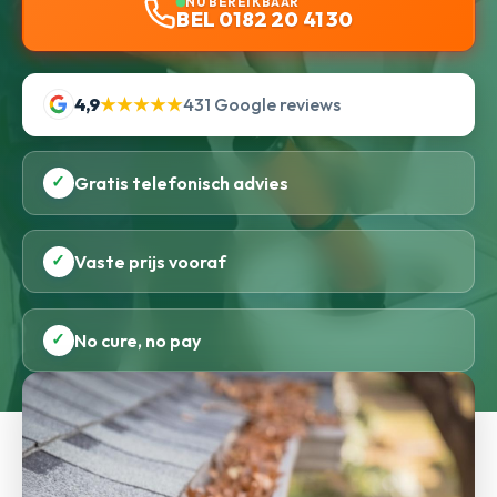
NU BEREIKBAAR
BEL 0182 20 41 30
4,9
★★★★★
431 Google reviews
✓
Gratis telefonisch advies
✓
Vaste prijs vooraf
✓
No cure, no pay