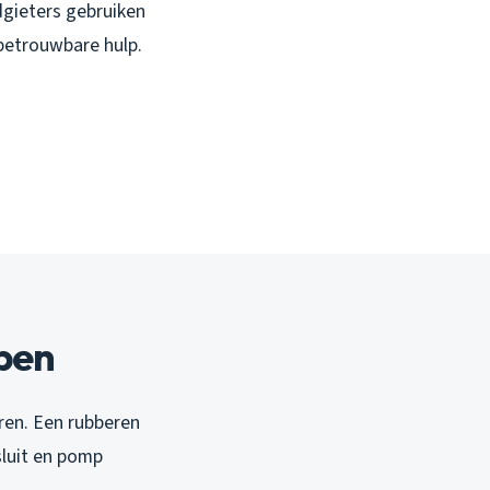
dgieters gebruiken
betrouwbare hulp.
ppen
eren. Een rubberen
sluit en pomp