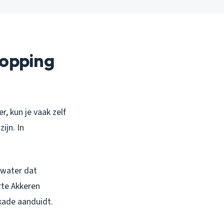
topping
r, kun je vaak zelf
ijn. In
 water dat
rte Akkeren
kade aanduidt.