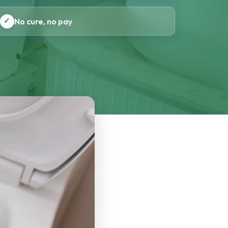
✓
No cure, no pay