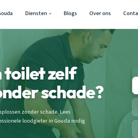
Gouda
Diensten
Blogs
Over ons
Conta
toilet zelf
onder schade?
 oplossen zonder schade. Lees
essionele loodgieter in Gouda nodig