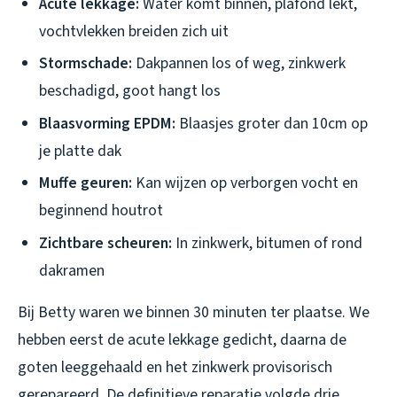
Acute lekkage:
Water komt binnen, plafond lekt,
vochtvlekken breiden zich uit
Stormschade:
Dakpannen los of weg, zinkwerk
beschadigd, goot hangt los
Blaasvorming EPDM:
Blaasjes groter dan 10cm op
je platte dak
Muffe geuren:
Kan wijzen op verborgen vocht en
beginnend houtrot
Zichtbare scheuren:
In zinkwerk, bitumen of rond
dakramen
Bij Betty waren we binnen 30 minuten ter plaatse. We
hebben eerst de acute lekkage gedicht, daarna de
goten leeggehaald en het zinkwerk provisorisch
gerepareerd. De definitieve reparatie volgde drie