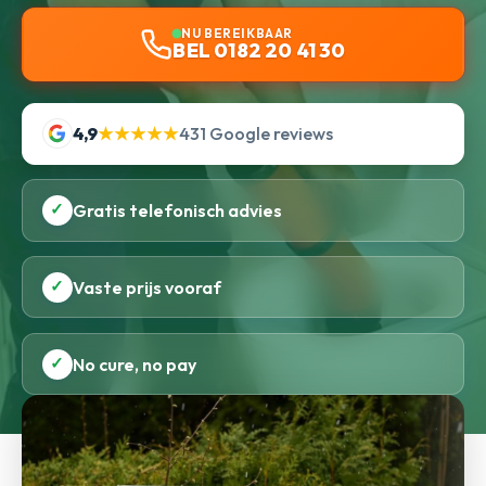
NU BEREIKBAAR
BEL 0182 20 41 30
4,9
★★★★★
431 Google reviews
✓
Gratis telefonisch advies
✓
Vaste prijs vooraf
✓
No cure, no pay