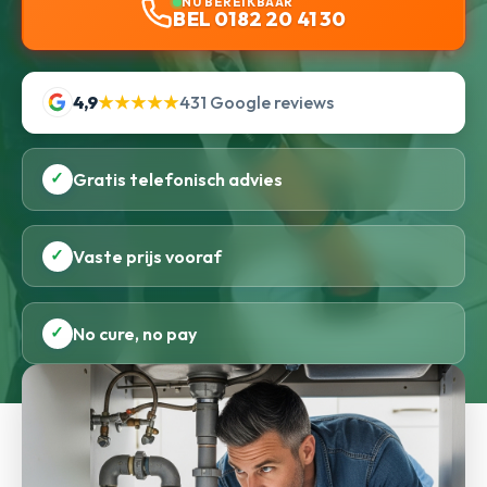
NU BEREIKBAAR
BEL 0182 20 41 30
4,9
★★★★★
431 Google reviews
✓
Gratis telefonisch advies
✓
Vaste prijs vooraf
✓
No cure, no pay