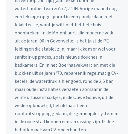
na verloop van tijd gaan lekken door de
waterhardheid van zo'n 7,2 °dH. Vorige maand nog
een lekkage opgespoord in een pandje daar, met
lekdetectie, want je wilt niet het hele huis
openbreken. In de Molenbuurt, die moderne wijk
uit de jaren '90 in Goverwelle, is het juist de PE-
leidingen die stabiel zijn, maar ik kom er wel voor
sanitair-upgrades, zoals nieuwe douches in
badkamers. En in het Boerhaavekwartier, met die
blokken uit de jaren '70, repareer ik regelmatig CV-
ketels, de waterdruk is hier goed, rond de 2,5 bar,
maar oude installaties versleten zomaar in de
winter. Tussen haakjes, in de Ouwe Gouwe, uit de
wederopbouwtijd, heb ik laatst een
rioolontstopping gedaan; die gemengde systemen
in de oude stad kunnen een verrassing zijn. Ik doe
het allemaal: van CV-onderhoud en